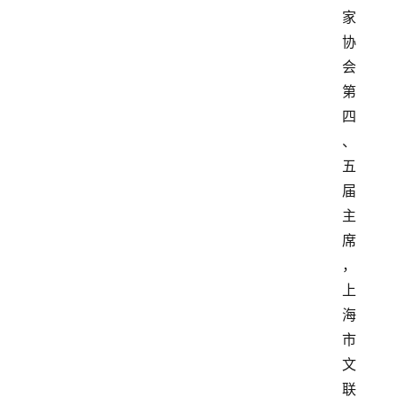
家
协
会
第
四
、
五
届
主
席
，
上
海
市
文
联