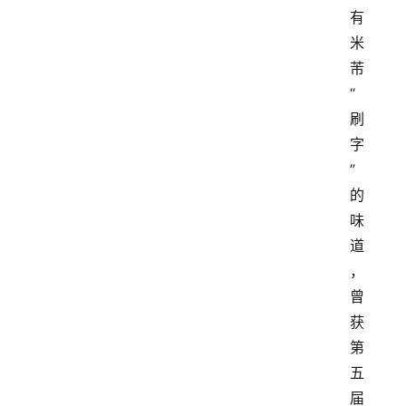
有
米
芾
“
刷
字
”
的
味
道
，
曾
获
第
五
届