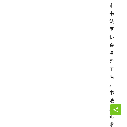
市
书
法
家
协
会
名
誉
主
席
。
书
法
上
追
求