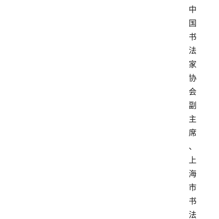
中
国
书
法
家
协
会
副
主
席
、
上
海
市
书
法