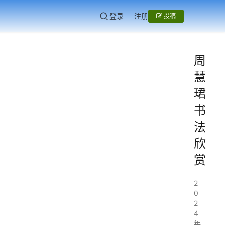
登录
注册
投稿
周
慧
珺
书
法
欣
赏
2
0
2
4
年