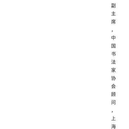
副
主
席
，
中
国
书
法
家
协
会
顾
问
，
上
海