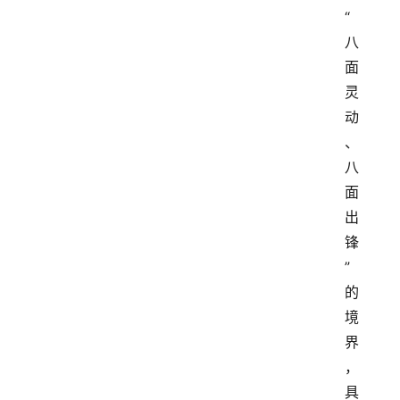
“
八
面
灵
动
、
八
面
出
锋
”
的
境
界
，
具