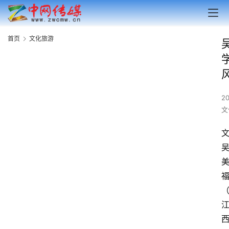
首页
文化旅游
2
文
文