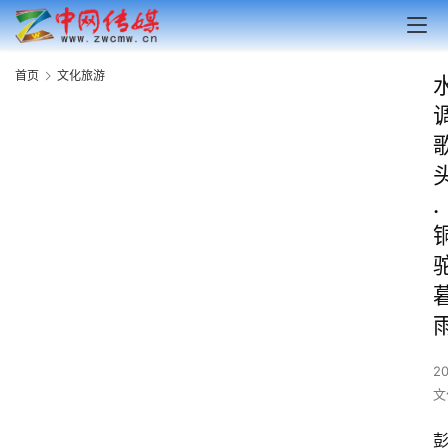
首页
文化旅游
.
2
文