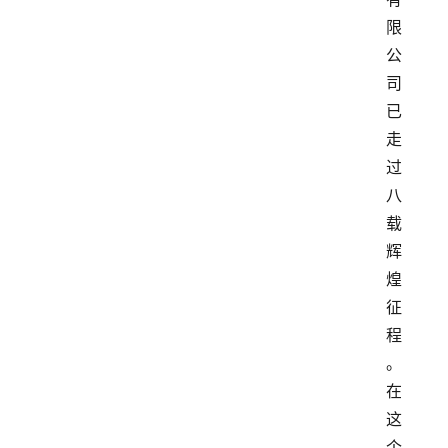
限
公
司
已
走
过
八
载
辉
煌
征
程
。
在
这
个