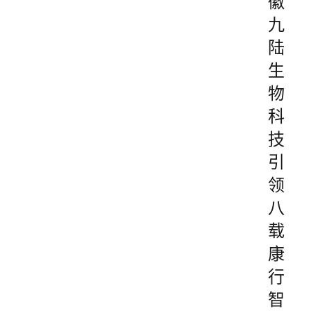
徽
九
陆
生
物
科
技
引
领
八
载
康
行
智