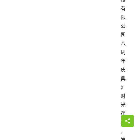
有
限
公
司
八
周
年
庆
典
》
时
光
荏
苒
，
岁