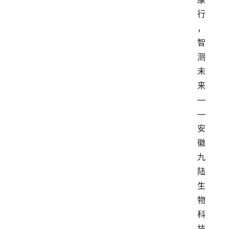
行
，
智
测
未
来
—
—
安
徽
九
陆
生
物
科
技