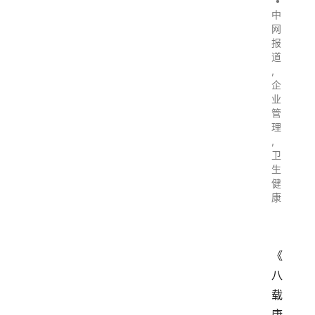
•
中
网
报
道
,
企
业
管
理
,
卫
生
健
康
《
八
载
康