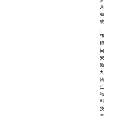
月
如
梭
，
转
眼
间
安
徽
九
陆
生
物
科
技
有