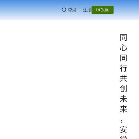
登录
注册
投稿
同
心
同
行
共
创
未
来
，
安