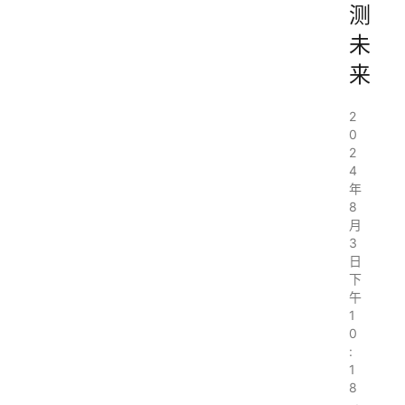
测
未
来
2
0
2
4
年
8
月
3
日
下
午
1
0
:
1
8