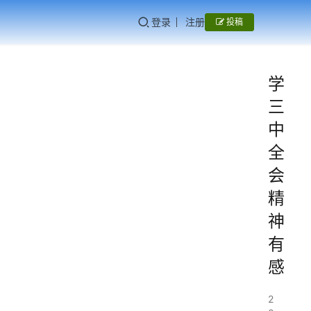
登录
注册
投稿
学
三
中
全
会
精
神
有
感
2