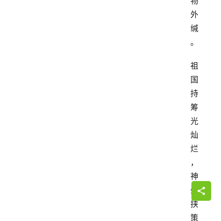
物
外
缄
。
祖
国
持
筹
光
灿
烂
，
神
州
挟
策