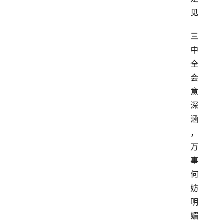
见
三
中
全
会
意
深
涵
，
万
事
何
妨
明
媚