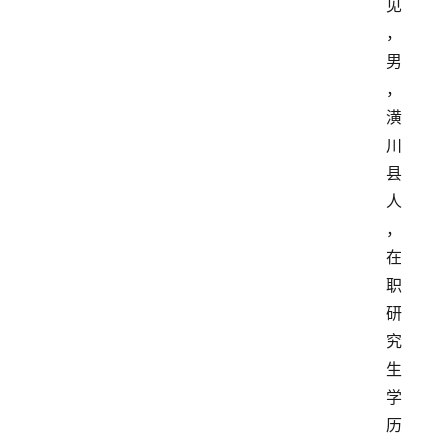
见
，
男
，
潢
川
县
人
，
在
职
研
究
生
学
历