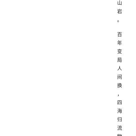
山
岩
。
百
年
变
局
人
间
换
，
四
海
归
流