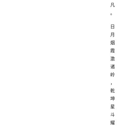
凡
。
日
月
烟
霞
激
诸
岭
，
乾
坤
星
斗
耀