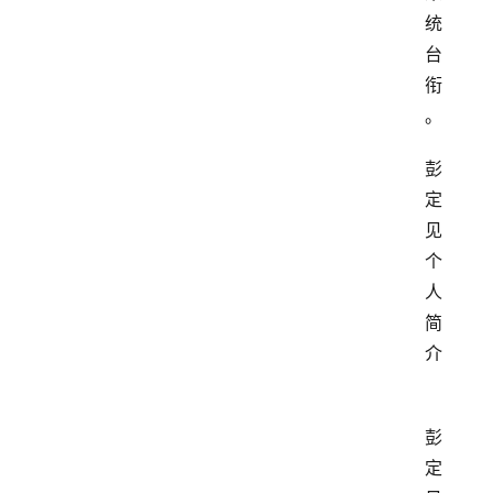
统
台
衔
。
彭
定
见
个
人
简
介
彭
定