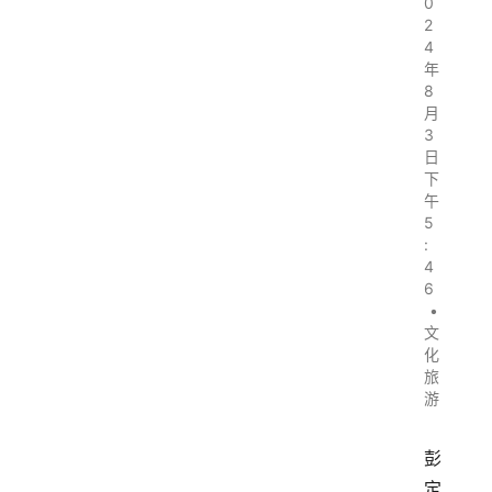
0
2
4
年
8
月
3
日
下
午
5
:
4
6
•
文
化
旅
游
彭
定