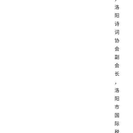
洛
阳
诗
词
协
会
副
会
长
，
洛
阳
市
国
际
税