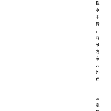
性
水
中
舞
，
鸿
雁
方
家
云
外
翔
。
彭
定