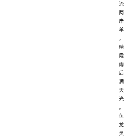
流
两
岸
羊
，
晴
霞
雨
后
满
天
光
。
鱼
龙
灵