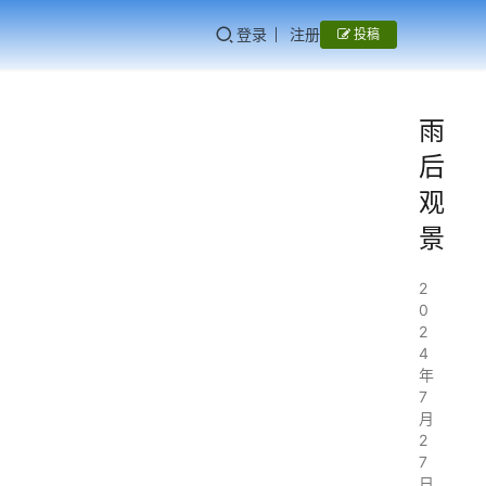
登录
注册
投稿
雨
后
观
景
2
0
2
4
年
7
月
2
7
日