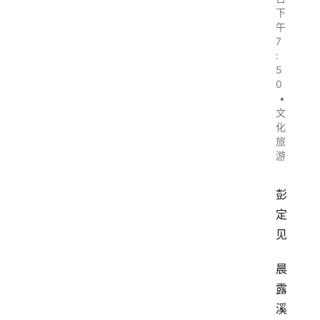
下
午
7
:
5
0
•
文
化
旅
游
彭
定
见
晨
露
溪