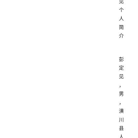
见
个
人
简
介
彭
定
见
，
男
，
潢
川
县
人