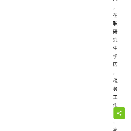
，
在
职
研
究
生
学
历
，
税
务
工
作
者
，
高