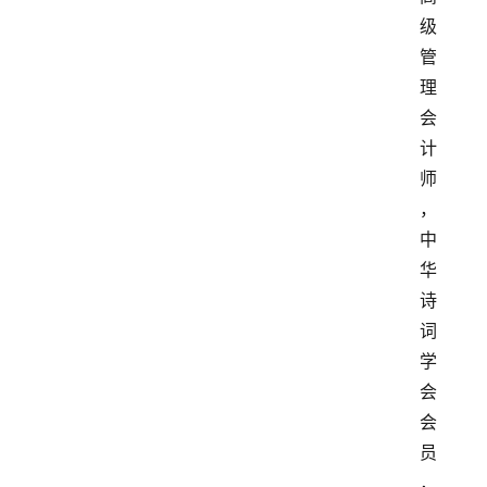
级
管
理
会
计
师
，
中
华
诗
词
学
会
会
员
，