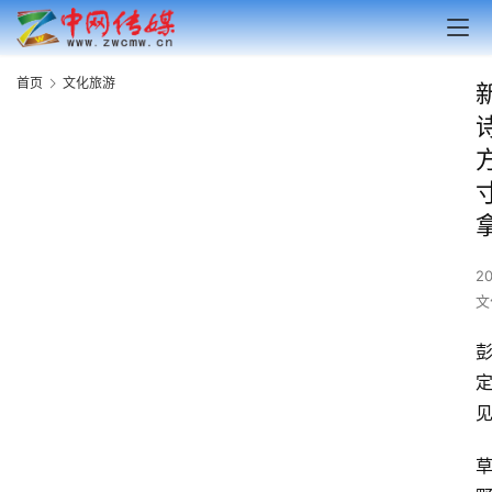
首页
文化旅游
2
文