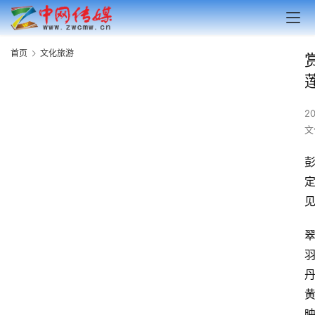
首页
文化旅游
2
文