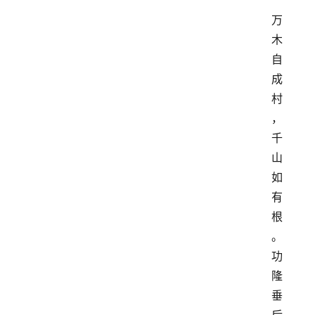
万
木
自
成
村
，
千
山
如
有
根
。
功
隆
垂