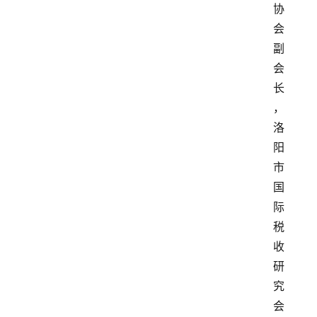
协
会
副
会
长
，
洛
阳
市
国
际
税
收
研
究
会