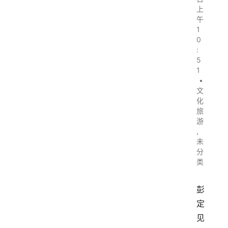
上
午
1
0
:
5
1
•
文
化
旅
游
,
未
分
类
彭
定
见