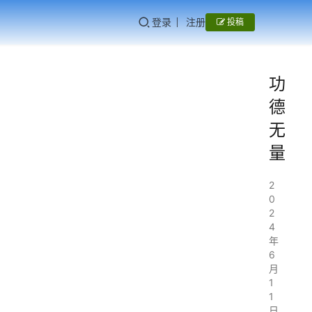
登录
注册
投稿
功
德
无
量
2
0
2
4
年
6
月
1
1
日