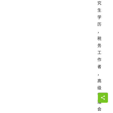
究
生
学
历
，
税
务
工
作
者
，
高
级
管
理
会