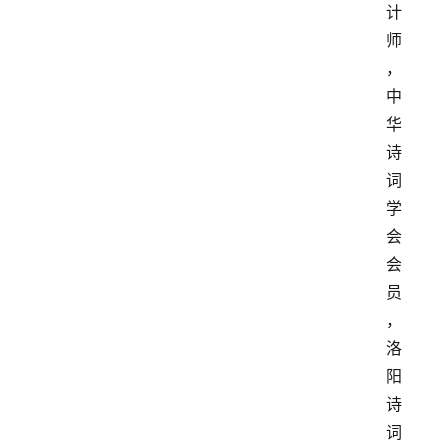
计
师
，
中
华
诗
词
学
会
会
员
，
洛
阳
诗
词