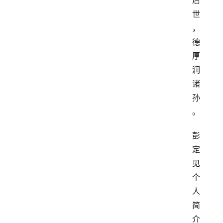
后
世
，
德
厚
润
诸
孙
。
彭
定
见
个
人
简
介