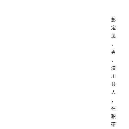
彭
定
见
，
男
，
潢
川
县
人
，
在
职
研