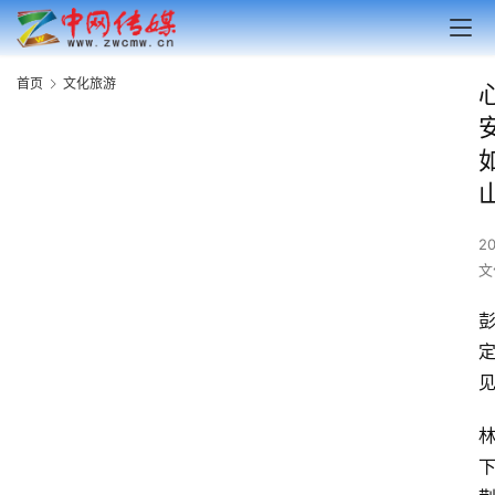
首页
文化旅游
2
文