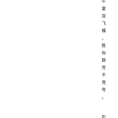
午
宴
双
飞
蝶
，
胜
似
群
芳
不
竞
夸
。
彭