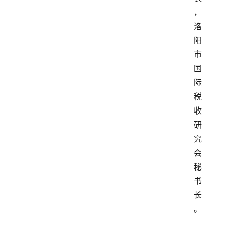
，
洛
阳
市
国
际
税
收
研
究
会
秘
书
长
。