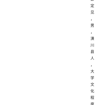
定
见
，
男
，
潢
川
县
人
，
大
学
文
化
程
度