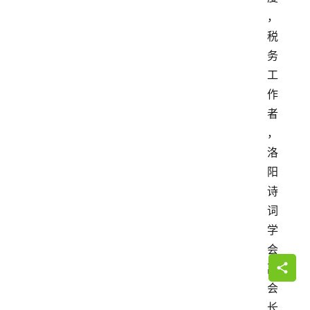
，
税
务
工
作
者
，
洛
阳
诗
词
学
会
副
会
长