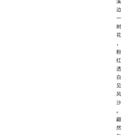
溪
边
一
树
花
，
粉
红
透
白
见
风
沙
。
翩
然