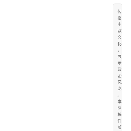
传
播
中
欧
文
化
，
展
示
政
企
风
彩
。
本
网
稿
件
部