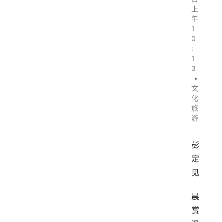
上
午
1
0
:
1
3
•
文
化
旅
游
彭
定
见
晨
赏