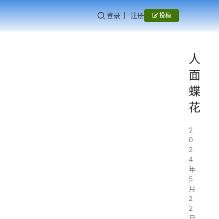
登录
注册
投稿
人
面
蝶
花
2
0
2
4
年
5
月
2
2
日