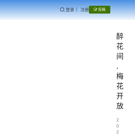
登录
注册
投稿
醉
花
间
.
梅
花
开
放
2
0
2