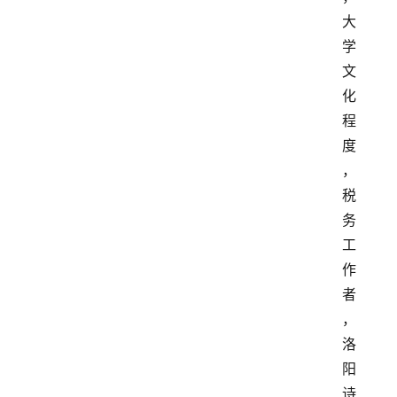
大
学
文
化
程
度
，
税
务
工
作
者
，
洛
阳
诗