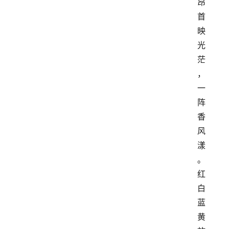
昂
首
映
光
茫
，
一
阵
香
风
漾
。
红
白
蓝
黄