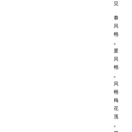
见
春
风
畅
。
夏
风
畅
。
风
畅
梅
花
荡
。