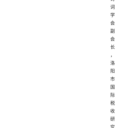
词
学
会
副
会
长
，
洛
阳
市
国
际
税
收
研
究