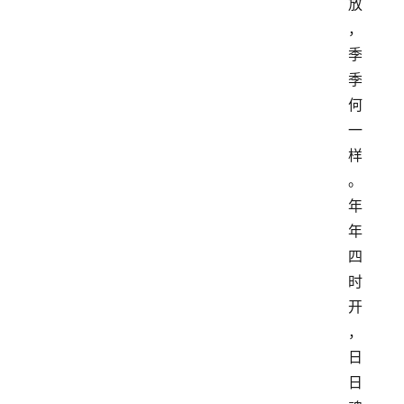
放
，
季
季
何
一
样
。
年
年
四
时
开
，
日
日