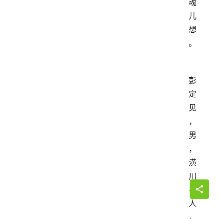
魂
儿
想
。
彭
定
见
，
男
，
潢
川
县
人
，