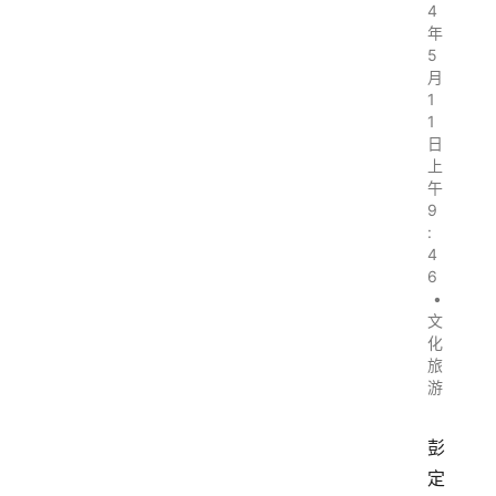
4
年
5
月
1
1
日
上
午
9
:
4
6
•
文
化
旅
游
彭
定