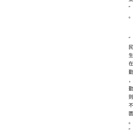
”
“
”