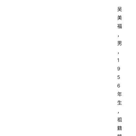
吴
美
福
，
男
，
1
9
5
6
年
生
，
祖
籍