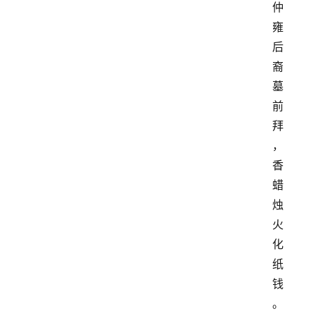
仲
雍
后
裔
墓
前
拜
，
香
蜡
烛
火
化
纸
钱
。