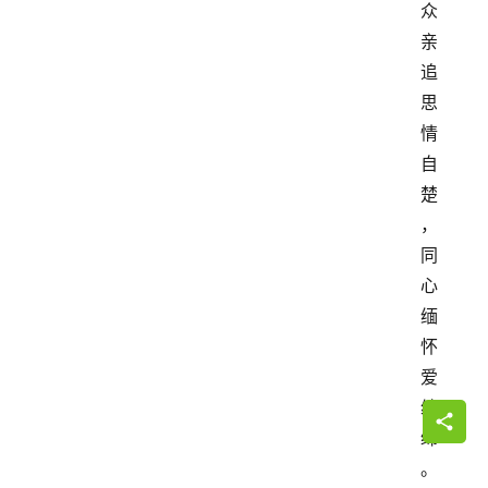
众
亲
追
思
情
自
楚
，
同
心
缅
怀
爱
缠
绵
。