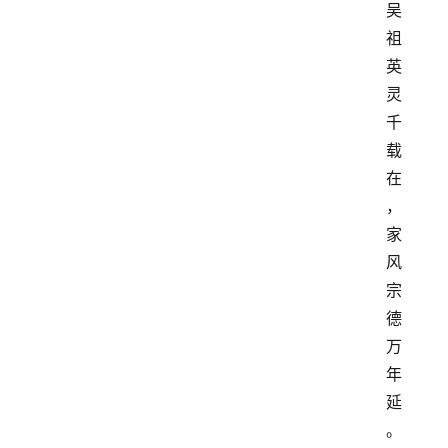
吴
祖
英
灵
千
载
在
，
家
风
宗
德
万
年
延
。