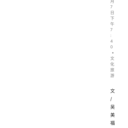
月
7
日
下
午
7
:
4
0
•
文
化
旅
游
文
/
吴
美
福