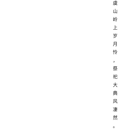
虞
山
岭
上
岁
月
怜
，
祭
祀
大
典
风
凄
然
。