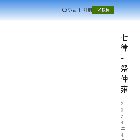
登录
注册
投稿
七
律
-
祭
仲
雍
2
0
2
4
年
4