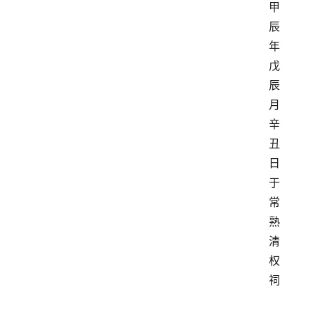
甲
辰
年 
戊
辰
月 
辛
丑
日
于
常
熟
清
权
祠