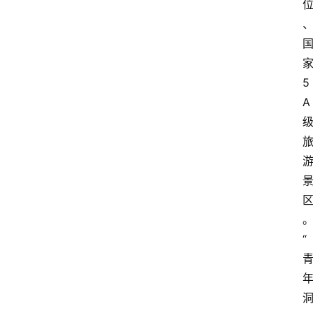
5
A
“