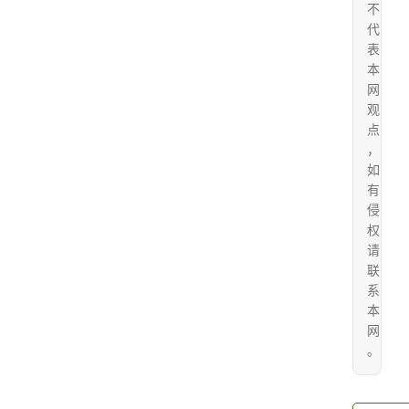
不
代
表
本
网
观
点
，
如
有
侵
权
请
联
系
本
网
。