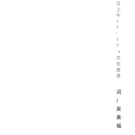
日
上
午
1
1
:
1
7
•
文
化
旅
游
词
/
吴
美
福