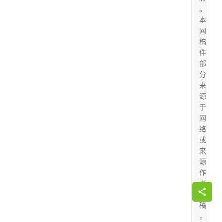
。
本
网
稿
件
部
分
来
源
于
网
络
或
来
源
作
者
投
稿
，