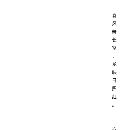
春
风
舞
长
空
，
龙
映
日
照
红
。
岁