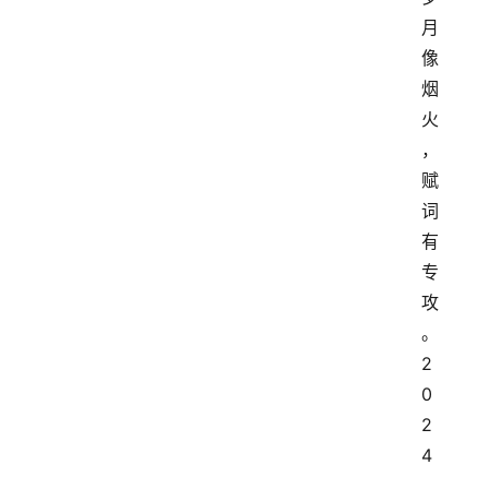
月
像
烟
火
，
赋
词
有
专
攻
。
2
0
2
4
.