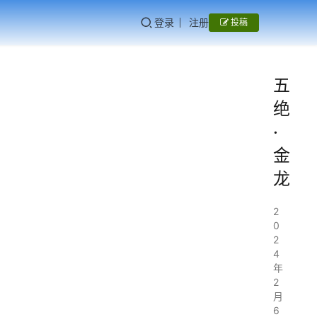
登录
注册
投稿
五
绝
·
金
龙
2
0
2
4
年
2
月
6