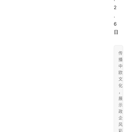
2
.
6
日
传
播
中
欧
文
化
，
展
示
政
企
风
彩