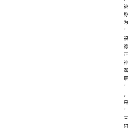
“
”
“