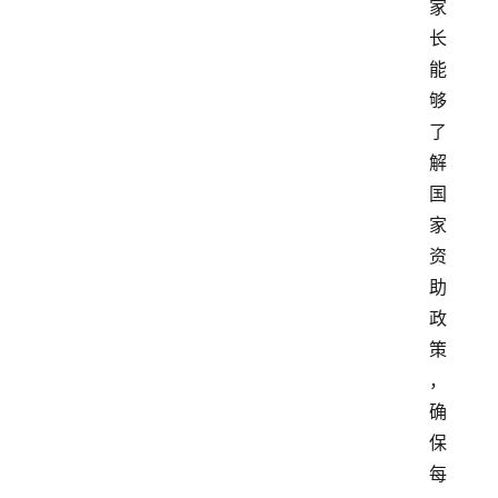
家
长
能
够
了
解
国
家
资
助
政
策
，
确
保
每