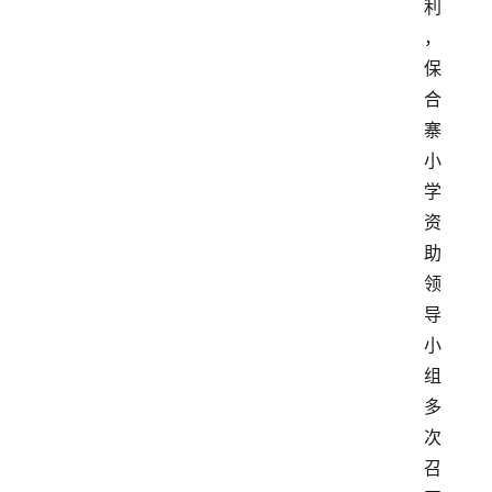
利
，
保
合
寨
小
学
资
助
领
导
小
组
多
次
召