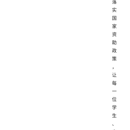
落
实
国
家
资
助
政
策
，
让
每
一
位
学
生
、