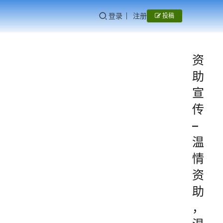
登录
注册
投稿
资
助
宣
传
–
温
情
资
助
，