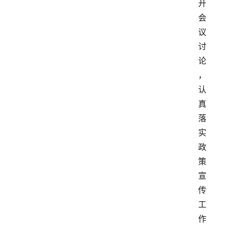
开
会
议
讨
论
，
认
真
落
实
政
策
宣
传
工
作