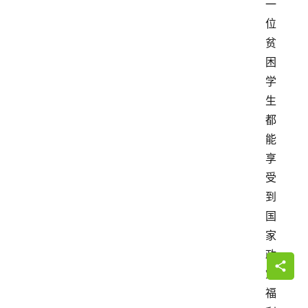
一
位
贫
困
学
生
都
能
享
受
到
国
家
政
策
福