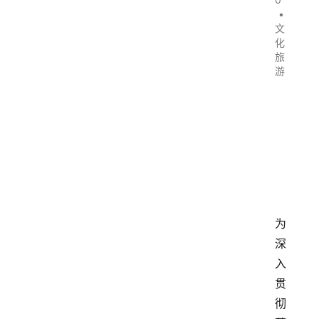
•
文
化
旅
游
为
深
入
贯
彻