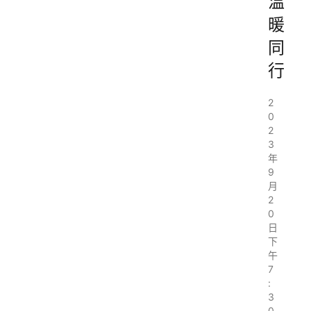
温
暖
同
行
2
0
2
3
年
9
月
2
0
日
下
午
7
:
3
0