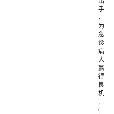
出
手
，
为
急
诊
病
人
赢
得
良
机
2
0