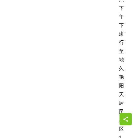
下
午
下
班
行
至
地
久
艳
阳
天
居
民
小
区
1