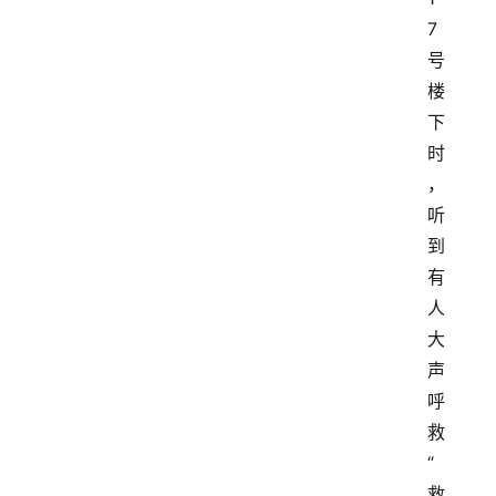
7
号
楼
下
时
，
听
到
有
人
大
声
呼
救
“
救