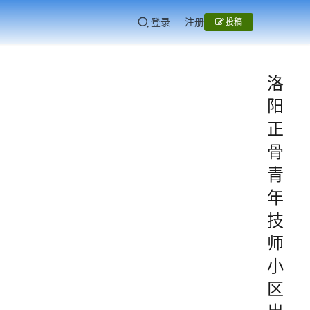
登录
注册
投稿
洛
阳
正
骨
青
年
技
师
小
区