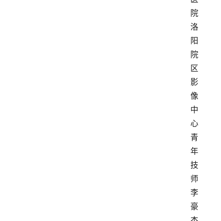
院
洛
阳
院
区
影
像
中
心
青
年
技
师
李
豪
杰