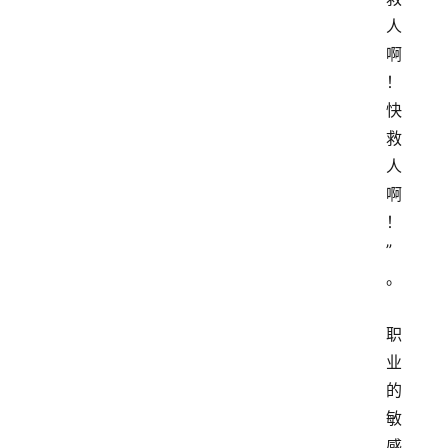
人
啊
！
快
救
人
啊
！
”
。
职
业
的
敏
感