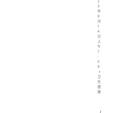
2
3
年
9
月
1
4
日
上
午
7
:
0
9
•
卫
生
健
康
（