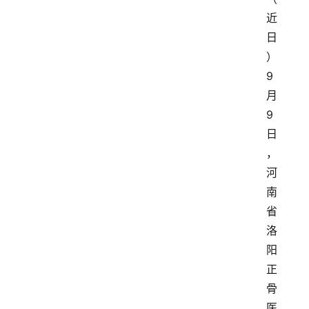
近
日
）
9
月
9
日
，
河
南
省
洛
阳
正
骨
医