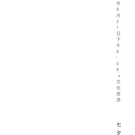
年
8
月
2
1
日
下
午
9
:
0
8
•
文
化
旅
游
七
夕