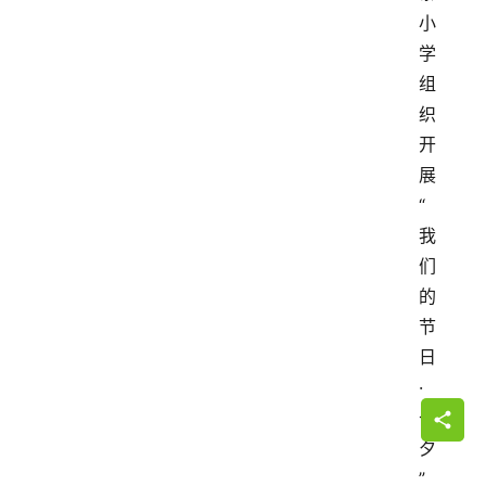
小
学
组
织
开
展
“
我
们
的
节
日
·
七
夕
”