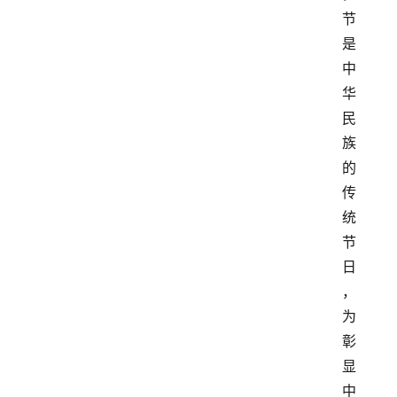
节
是
中
华
民
族
的
传
统
节
日
，
为
彰
显
中