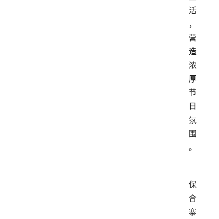
活
，
营
造
浓
厚
节
日
氛
围
。
保
合
寨