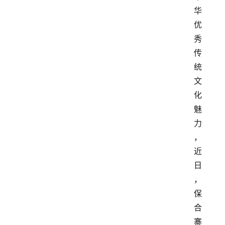
华
优
秀
传
统
文
化
魅
力
，
近
日
，
保
合
寨