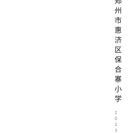
郑
州
市
惠
济
区
保
合
寨
小
学
2
0
2
3