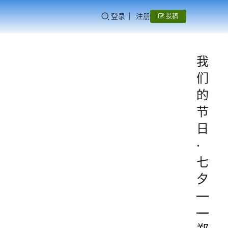
登录
注册
投稿
我
们
的
节
日
·
七
夕
—
—