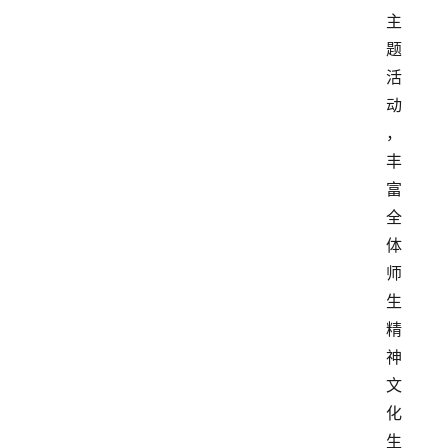
主
题
活
动
，
丰
富
全
体
师
生
精
神
文
化
生