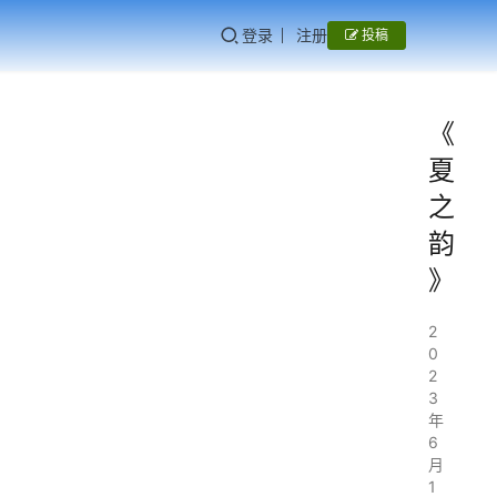
登录
注册
投稿
《
夏
之
韵
》
2
0
2
3
年
6
月
1