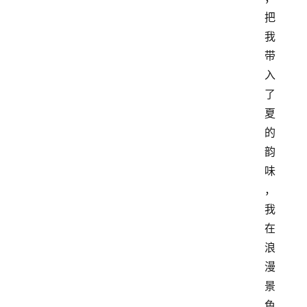
把
我
带
入
了
夏
的
韵
味
，
我
在
浪
漫
景
色