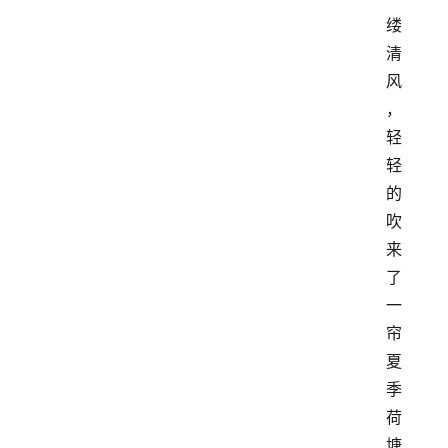
缕
清
风
，
轻
轻
的
吹
来
了
一
帘
夏
季
荷
塘