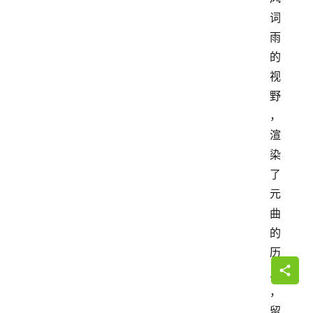
词
雨
的
视
野
，
渲
染
了
元
曲
的
历
史 
，
留