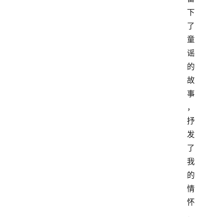
下
了
童
谣
的
故
事
，
抒
发
了
我
的
情
怀
，