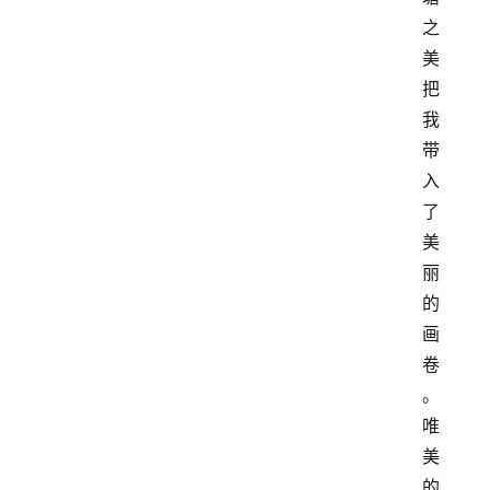
之
美
把
我
带
入
了
美
丽
的
画
卷
。
唯
美
的