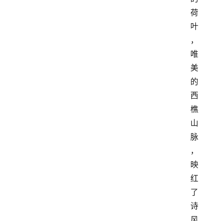
荷
叶
，
唯
美
的
西
樵
山
脉
，
映
红
了
诗
风