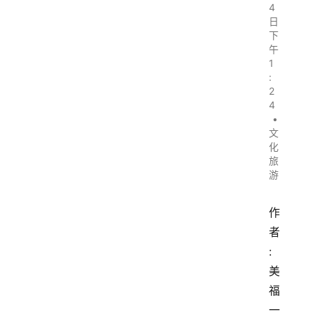
4
日
下
午
1
:
2
4
•
文
化
旅
游
作
者
:
美
福
一