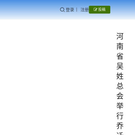
登录
注册
投稿
河
南
省
吴
姓
总
会
举
行
乔