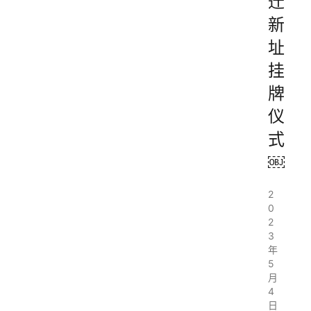
迁
新
址
挂
牌
仪
式
￼
2
0
2
3
年
5
月
4
日