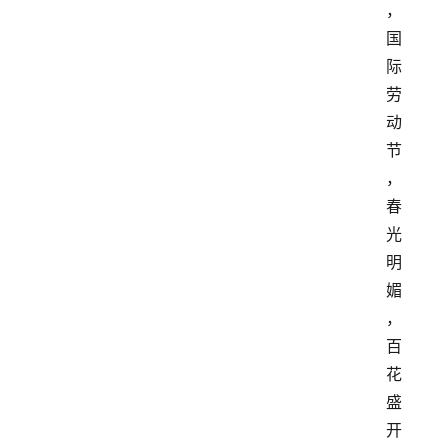
，
国
际
劳
动
节
，
春
光
明
媚
，
百
花
盛
开