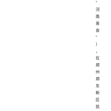
“
河
南
吴
会
”
）
，
在
郑
州
郑
东
新
区
凯