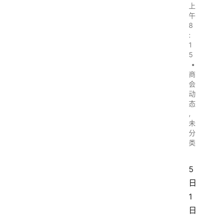
上
午
8
:
1
5
•
商
会
动
态
,
未
分
类
5
日
1
日