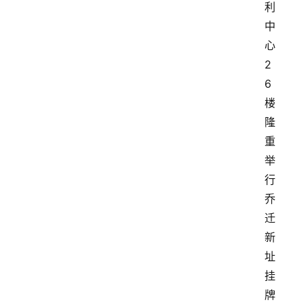
利
中
心
2
6
楼
隆
重
举
行
乔
迁
新
址
挂
牌