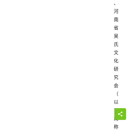
、
河
南
省
吴
氏
文
化
研
究
会
（
以
下
简
称