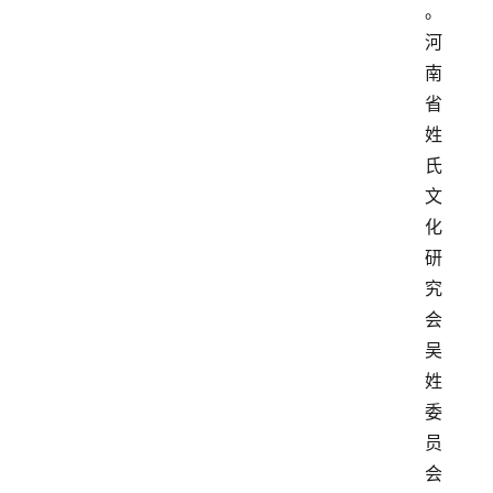
。
河
南
省
姓
氏
文
化
研
究
会
吴
姓
委
员
会