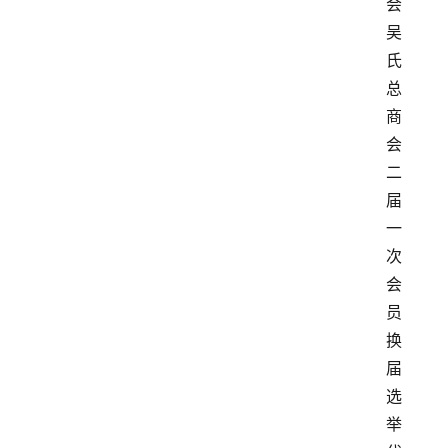
会
吴
氏
总
商
会
二
届
一
次
会
员
换
届
选
举