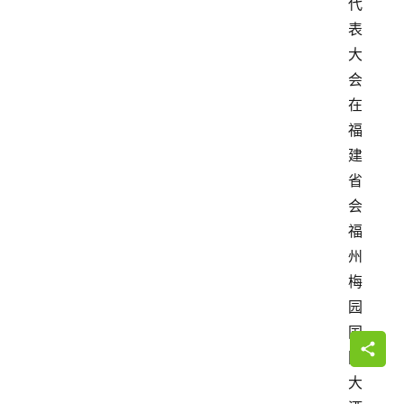
代
表
大
会
在
福
建
省
会
福
州
梅
园
国
际
大