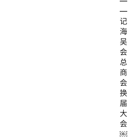
—
—
记
海
吴
会
总
商
会
换
届
大
会
￼