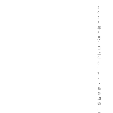
2
0
2
3
年
5
月
3
日
上
午
6
:
1
7
•
商
会
动
态
,