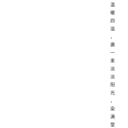
温
暖
四
溢
，
袭
一
束
淡
淡
阳
光
，
染
满
堂