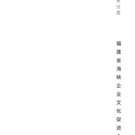
未
分
类
福
建
省
海
峡
企
业
文
化
促
进