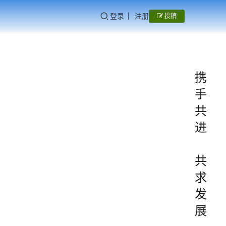
登录
注册
投稿
携
手
共
进
共
求
发
展