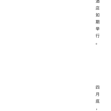
酒
店
如
期
举
行
。
四
月
底
，